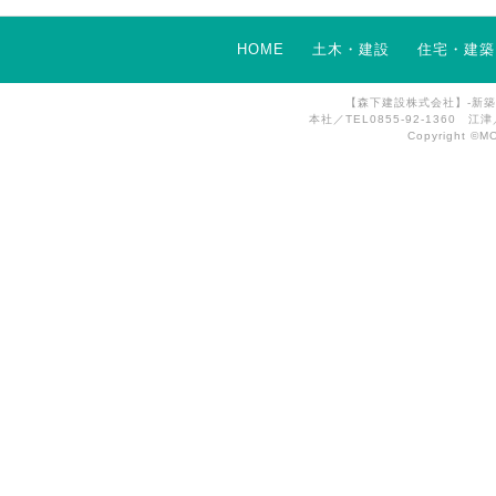
HOME
土木・建設
住宅・建築
【森下建設株式会社】-新
本社／TEL0855-92-1360 江津／
Copyright ©MO