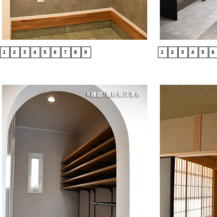
1
2
3
4
5
6
7
8
9
1
2
3
4
5
6